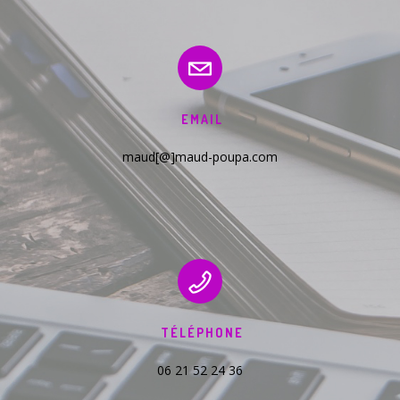
EMAIL
maud[@]maud-poupa.com
TÉLÉPHONE
06 21 52 24 36