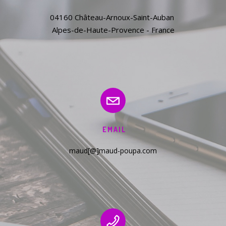
04160 Château-Arnoux-Saint-Auban 

Alpes-de-Haute-Provence - France
EMAIL
maud[@]maud-poupa.com