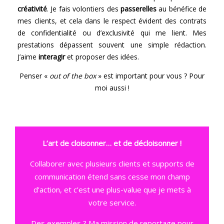
créativité
. Je fais volontiers des
passerelles
au bénéfice de
mes clients, et cela dans le respect évident des contrats
de confidentialité ou d’exclusivité qui me lient. Mes
prestations dépassent souvent une simple rédaction.
J’aime
interagir
et proposer des idées.
Penser «
out of the box
» est important pour vous ? Pour
moi aussi !
L’art de cloisonner… et de décloisonner !
Collaborer avec plusieurs clients et supports de
communication étend sans cesse mon champ
d’action, et c’est une plus-value que je mets à
votre service.
Des exemples ? Ma mission de reportage pour