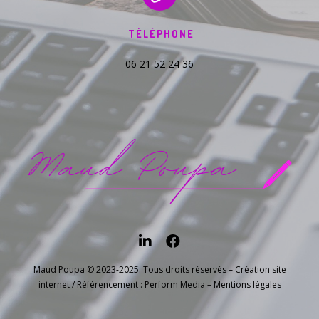
TÉLÉPHONE
06 21 52 24 36
Maud Poupa © 2023-2025. Tous droits réservés – Création site
internet / Référencement :
Perform Media
–
Mentions légales